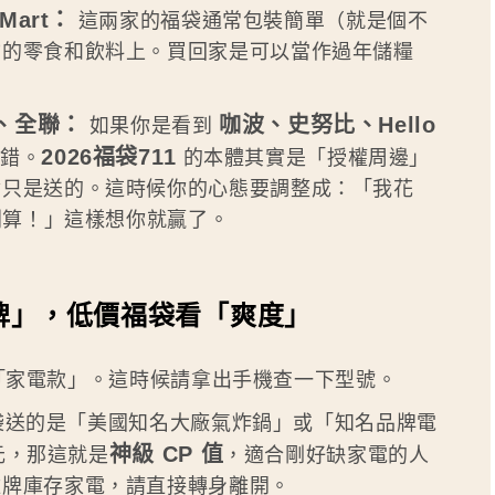
Mart：
這兩家的福袋通常包裝簡單（就是個不
物的零食和飲料上。買回家是可以當作過年儲糧
EN、全聯：
咖波、史努比、Hello
如果你是看到
2026福袋711
錯。
的本體其實是「授權周邊」
食只是送的。這時候你的心態要調整成：「我花
划算！」這樣想你就贏了。
牌」，低價福袋看「爽度」
「家電款」。這時候請拿出手機查一下型號。
的福袋送的是「美國知名大廠氣炸鍋」或「知名品牌電
神級 CP 值
 元，那這就是
，適合剛好缺家電的人
雜牌庫存家電，請直接轉身離開。