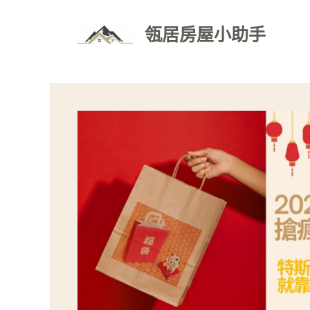
跳
至
瓴居房屋小助手
主
要
內
容