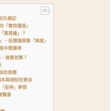
原則先筆記
的「實用價值」
「買周邊」？
」，低價福袋看「爽度」
高中獎勝率
買，誰最划算？
析
家電派的首選
零食回本與理財投資派
門檻的「股神」夢想
刮樂驚喜