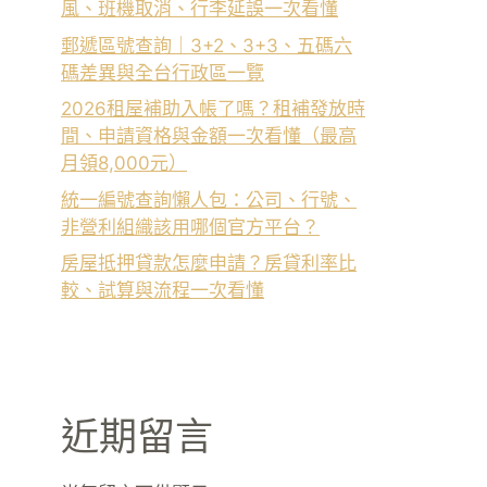
風、班機取消、行李延誤一次看懂
郵遞區號查詢｜3+2、3+3、五碼六
碼差異與全台行政區一覽
2026租屋補助入帳了嗎？租補發放時
間、申請資格與金額一次看懂（最高
月領8,000元）
統一編號查詢懶人包：公司、行號、
非營利組織該用哪個官方平台？
房屋抵押貸款怎麼申請？房貸利率比
較、試算與流程一次看懂
近期留言