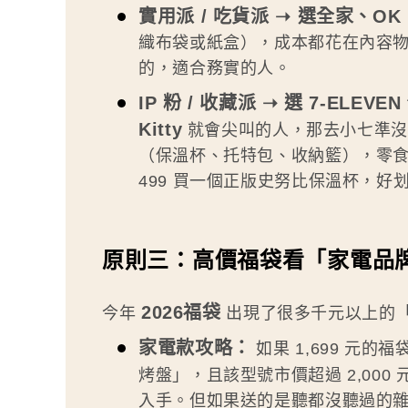
實用派 / 吃貨派 ➝ 選全家、OK 
織布袋或紙盒），成本都花在內容
的，適合務實的人。
IP 粉 / 收藏派 ➝ 選 7-ELEV
Kitty
就會尖叫的人，那去小七準沒
（保溫杯、托特包、收納籃），零
499 買一個正版史努比保溫杯，好
原則三：高價福袋看「家電品
2026福袋
今年
出現了很多千元以上的
家電款攻略：
如果 1,699 元
烤盤」，且該型號市價超過 2,000
入手。但如果送的是聽都沒聽過的