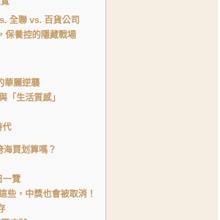
總覽
 全聯 vs. 百貨公司
袋，保養控的隱藏戰場
年的華麗逆襲
與「生活質感」
時代
跨海買划算嗎？
日一覽
這些，中獎也會被取消！
存