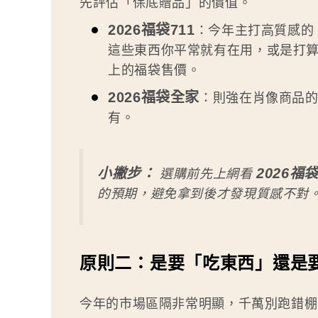
先評估「保底贈品」的價值。
2026福袋711
：今年主打高質感的 
這些東西你平常就有在用，或是打
上的福袋售價。
2026福袋全家
：則強在肖像商品
有。
小撇步：
2026福
選購前先上網看
的預期，避免拿到後才發現質感不對
原則二：是要「吃東西」還是
今年的市場區隔非常明顯，千萬別跑錯棚