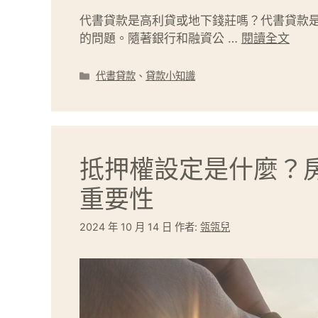
代書貸款是高利貸或地下錢莊嗎？代書貸款
的問題。隨著銀行和融資公 …
閱讀全文
分
代書貸款
、
貸款小知識
類
抵押權設定是什麼？
重要性
2024 年 10 月 14 日
作者:
瓴瓴兒