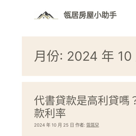
跳
至
瓴居房屋小助手
主
要
內
容
月份:
2024 年 10
代書貸款是高利貸嗎
款利率
2024 年 10 月 25 日
作者:
瓴瓴兒