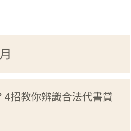
 月
？4招教你辨識合法代書貸