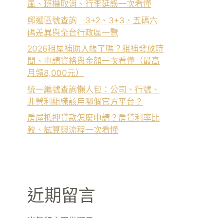
風、班機取消、行李延誤一次看懂
郵遞區號查詢｜3+2、3+3、五碼六
碼差異與全台行政區一覽
2026租屋補助入帳了嗎？租補發放時
間、申請資格與金額一次看懂（最高
月領8,000元）
統一編號查詢懶人包：公司、行號、
非營利組織該用哪個官方平台？
房屋抵押貸款怎麼申請？房貸利率比
較、試算與流程一次看懂
近期留言