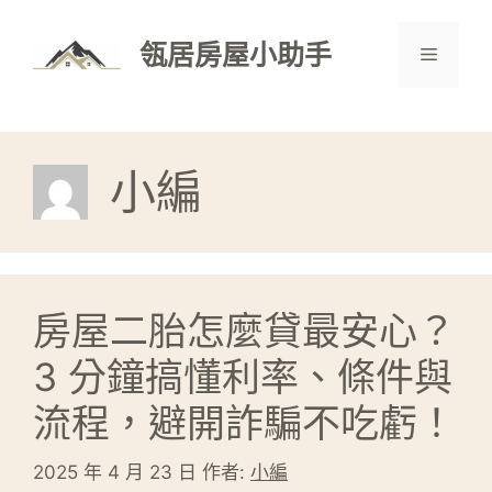
跳
至
瓴居房屋小助手
選
主
要
單
內
容
小編
房屋二胎怎麼貸最安心？
3 分鐘搞懂利率、條件與
流程，避開詐騙不吃虧！
2025 年 4 月 23 日
作者:
小編