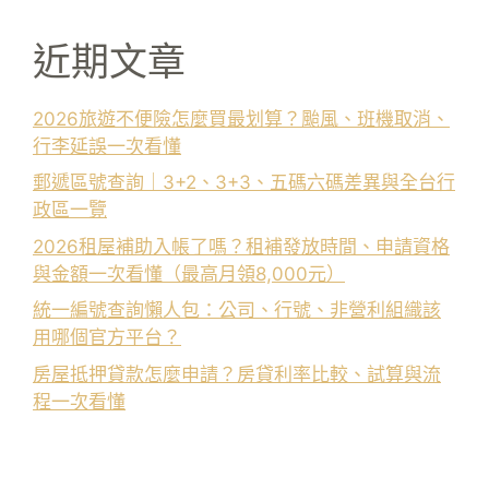
近期文章
2026旅遊不便險怎麼買最划算？颱風、班機取消、
行李延誤一次看懂
郵遞區號查詢｜3+2、3+3、五碼六碼差異與全台行
政區一覽
2026租屋補助入帳了嗎？租補發放時間、申請資格
與金額一次看懂（最高月領8,000元）
統一編號查詢懶人包：公司、行號、非營利組織該
用哪個官方平台？
房屋抵押貸款怎麼申請？房貸利率比較、試算與流
程一次看懂