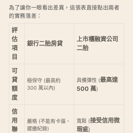
為了讓你一眼看出差異，這張表直接點出兩者
的實務落差：
評
估
上市櫃融資公司
銀行二胎房貸
項
二胎
目
可
貸
最高達
具備彈性 (
極保守 (最高約
300 萬以內)
額
500 萬
)
度
信
用
接受信用微
寬鬆 (
嚴格 (不能有卡循、
遲繳紀錄)
聯
瑕疵
)