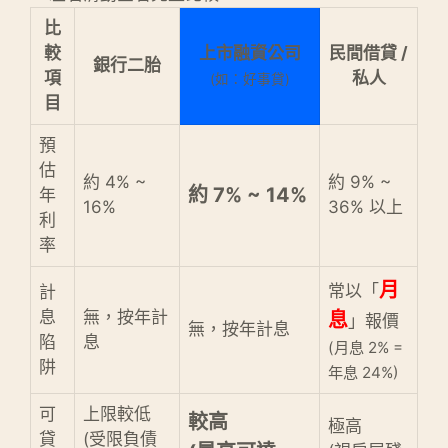
比
較
上市融資公司
民間借貸 /
銀行二胎
項
私人
(如：好事貸)
目
預
估
約 4% ~
約 9% ~
約 7% ~ 14%
年
16%
36% 以上
利
率
月
常以「
計
息
無，按年計
息
」報價
無，按年計息
陷
息
(月息 2% =
阱
年息 24%)
可
上限較低
較高
極高
貸
(受限負債