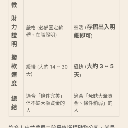
徵
財
力
存摺出入明
靈活 (
嚴格 (必備固定薪
轉、在職證明)
證
細即可
)
明
撥
款
大約 3 ~ 5
極快 (
緩慢 (大約 14 ~ 30
天)
速
天
)
度
適合「條件完美」
適合「急缺大筆資
總
但不缺大額資金的
金、條件稍弱」的
結
人
人
許多人申請房屋二胎最終選擇融資公司，就是