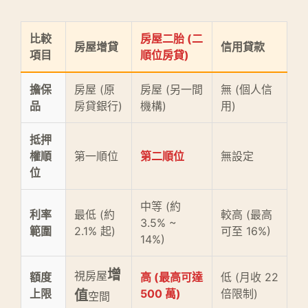
比較
房屋二胎 (二
房屋增貸
信用貸款
項目
順位房貸)
擔保
房屋 (原
房屋 (另一間
無 (個人信
品
房貸銀行)
機構)
用)
抵押
權順
第一順位
第二順位
無設定
位
中等 (約
利率
最低 (約
較高 (最高
3.5% ~
範圍
2.1% 起)
可至 16%)
14%)
增
視房屋
額度
高 (最高可達
低 (月收 22
上限
500 萬)
倍限制)
值
空間