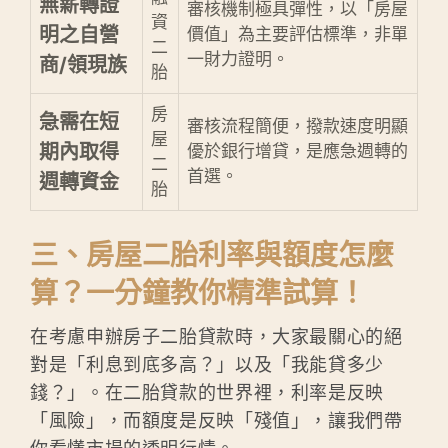
無薪轉證
審核機制極具彈性，以「房屋
資
明之自營
價值」為主要評估標準，非單
二
一財力證明。
商/領現族
胎
房
急需在短
審核流程簡便，撥款速度明顯
屋
期內取得
優於銀行增貸，是應急週轉的
二
首選。
週轉資金
胎
三、房屋二胎利率與額度怎麼
算？一分鐘教你精準試算！
在考慮申辦房子二胎貸款時，大家最關心的絕
對是「利息到底多高？」以及「我能貸多少
錢？」。在二胎貸款的世界裡，利率是反映
「風險」，而額度是反映「殘值」，讓我們帶