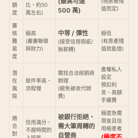
(最高可達
(視房屋殘
額
比，約50
值而定)
500 萬)
度
萬左右)
審
中等 / 彈性
核
極高
極低
難
(嚴審聯徵
(有房產殘
(接受信用瑕疵/
易
與財力)
值就能借)
無薪轉)
度
產權私人
潛
需找合法經銷商
設定
在
退件率高、
辦理
預扣利
風
流程慢
(避免被收代辦
息、高額
險
費)
手續費
極度急需
被銀行拒絕、
適
現金且信
信用滿分、
需大筆周轉的
合
用極差者
不趕時間的
對
自營商
(極度不
上班族