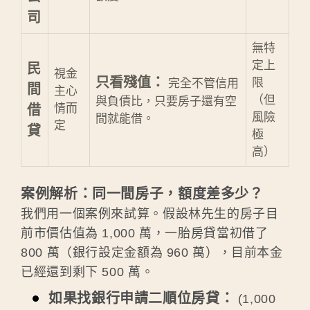
司
無特
定上
民
視金
只看殘值：
限
完全不管信用
間
主心
（但
與負債比，只要房子還有空
情而
借
風險
間就能借。
定
貸
極
高）
案例解析：同一間房子，額度差多少？
我們用一個案例來試算。假設林先生的房子目
前市價估值為 1,000 萬，一胎房貸當初借了
800 萬（銀行設定金額為 960 萬），目前本金
已經還到剩下 500 萬。
如果找銀行申請二順位房貸：
(1,000