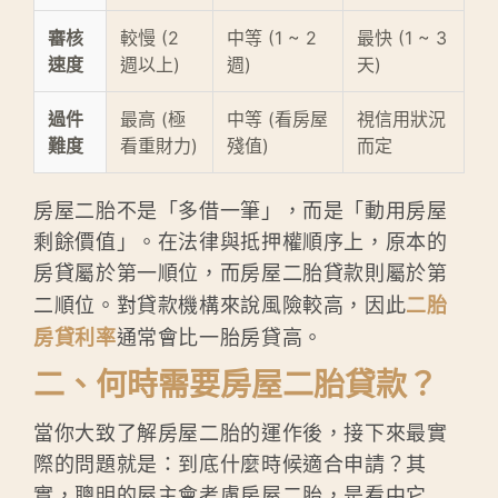
審核
較慢 (2
中等 (1 ~ 2
最快 (1 ~ 3
速度
週以上)
週)
天)
過件
最高 (極
中等 (看房屋
視信用狀況
難度
看重財力)
殘值)
而定
房屋二胎不是「多借一筆」，而是「動用房屋
剩餘價值」。在法律與抵押權順序上，原本的
房貸屬於第一順位，而房屋二胎貸款則屬於第
二順位。對貸款機構來說風險較高，因此
二胎
房貸利率
通常會比一胎房貸高。
二、何時需要房屋二胎貸款？
當你大致了解房屋二胎的運作後，接下來最實
際的問題就是：到底什麼時候適合申請？其
實，聰明的屋主會考慮房屋二胎，是看中它