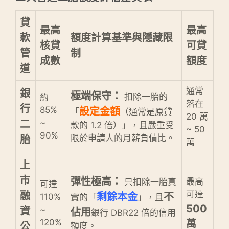
貸
最高
最高
款
額度計算基準與隱藏限
核貸
可貸
管
制
成數
額度
道
通常
銀
極端保守：
扣除一胎的
約
落在
行
85%
設定金額
「
（通常是原貸
20 萬
~
二
款的 1.2 倍）」，且嚴重受
~ 50
90%
限於申請人的月薪負債比。
胎
萬
上
市
彈性極高：
最高
只扣除一胎真
可達
可達
融
剩餘本金
不
110%
實的「
」，且
500
~
資
佔用
銀行 DBR22 倍的信用
120%
萬
公
額度。