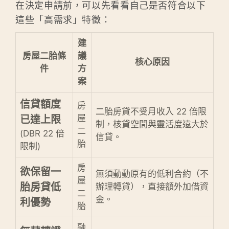
在決定申請前，可以先看看自己是否符合以下
這些「高需求」特徵：
建
房屋二胎條
議
核心原因
件
方
案
信貸額度
房
二胎房貸不受月收入 22 倍限
屋
已達上限
制，核貸空間與靈活度遠大於
二
(DBR 22 倍
信貸。
胎
限制)
房
欲保留一
無須動動原有的低利合約（不
屋
胎房貸低
辦理轉貸），直接額外加借資
二
金。
利優勢
胎
融