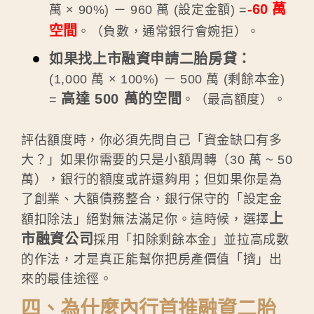
-60 萬
萬 × 90%) － 960 萬 (設定金額) =
空間
。（負數，通常銀行會婉拒）。
如果找上市融資申請二胎房貸：
(1,000 萬 × 100%) － 500 萬 (剩餘本金)
高達 500 萬的空間
=
。（最高額度）。
評估額度時，你必須先問自己「資金缺口有多
大？」如果你需要的只是小額周轉（30 萬 ~ 50
萬），銀行的額度或許還夠用；但如果你是為
了創業、大額債務整合，銀行保守的「設定金
上
額扣除法」絕對無法滿足你。這時候，選擇
市融資公司
採用「扣除剩餘本金」並拉高成數
的作法，才是真正能幫你把房產價值「擠」出
來的最佳途徑。
四、為什麼內行首推融資二胎