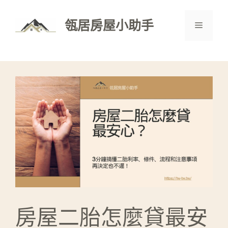
跳
至
瓴居房屋小助手
選
主
要
單
內
容
房屋二胎怎麼貸最安