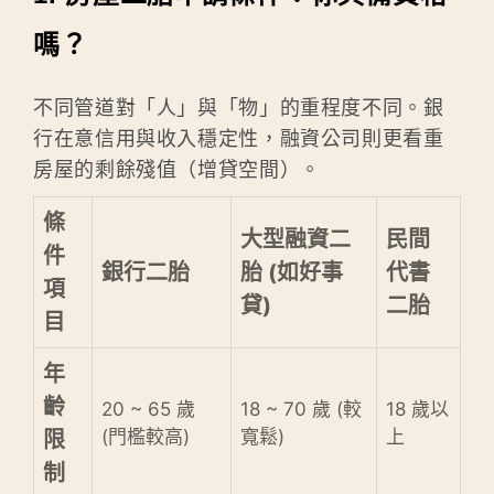
嗎？
不同管道對「人」與「物」的重程度不同。銀
行在意信用與收入穩定性，融資公司則更看重
房屋的剩餘殘值（增貸空間）。
條
大型融資二
民間
件
銀行二胎
胎 (如好事
代書
項
貸)
二胎
目
年
齡
20 ~ 65 歲
18 ~ 70 歲 (較
18 歲以
(門檻較高)
寬鬆)
上
限
制