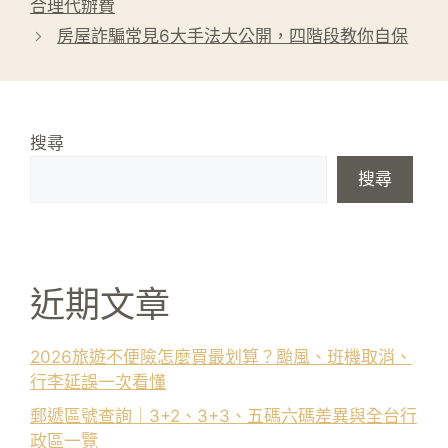
合理代辦費
房屋詐騙常見6大手法大公開，四階段教你自保
搜尋
搜尋
近期文章
2026旅遊不便險怎麼買最划算？颱風、班機取消、
行李延誤一次看懂
郵遞區號查詢｜3+2、3+3、五碼六碼差異與全台行
政區一覽