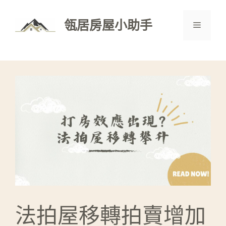
跳
至
瓴居房屋小助手
選
主
要
單
內
容
法拍屋移轉拍賣增加